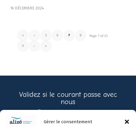
16 DÉCEMBRE 2024
«
‹
5
6
7
8
Page 7 of 23
9
›
»
Validez si le courant passe avec
nous
Contactez-nous
Gérer le consentement