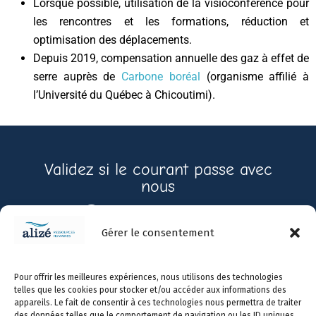
Lorsque possible, utilisation de la visioconférence pour
les rencontres et les formations, réduction et
optimisation des déplacements.
Depuis 2019, compensation annuelle des gaz à effet de
serre auprès de
Carbone boréal
(organisme affilié à
l’Université du Québec à Chicoutimi).
Validez si le courant passe avec
nous
Contactez-nous
Gérer le consentement
Prendre
450-
info@alizerh.com
Pour offrir les meilleures expériences, nous utilisons des technologies
rendez-
966-
telles que les cookies pour stocker et/ou accéder aux informations des
vous
0731
appareils. Le fait de consentir à ces technologies nous permettra de traiter
des données telles que le comportement de navigation ou les ID uniques