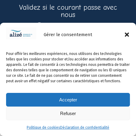
Validez si le courant passe avec
nous
Contactez-nous
Gérer le consentement
Prendre
450-
info@alizerh.com
Pour offrir les meilleures expériences, nous utilisons des technologies
rendez-
966-
telles que les cookies pour stocker et/ou accéder aux informations des
vous
0731
appareils. Le fait de consentir à ces technologies nous permettra de traiter
des données telles que le comportement de navigation ou les ID uniques
sur ce site. Le fait de ne pas consentir ou de retirer son consentement
peut avoir un effet négatif sur certaines caractéristiques et fonctions.
Voyez nos engagements envers nos client·es, nos abonné·es et la planète
Accepter
© Tous droits réservés - Alizé ressources humaines inc. -
Refuser
Enfold WordPress Theme by Kriesi
Accueil
Services
Réalisations
Équipe
Politique de cookies
Déclaration de confidentialité
Blogue
Contact