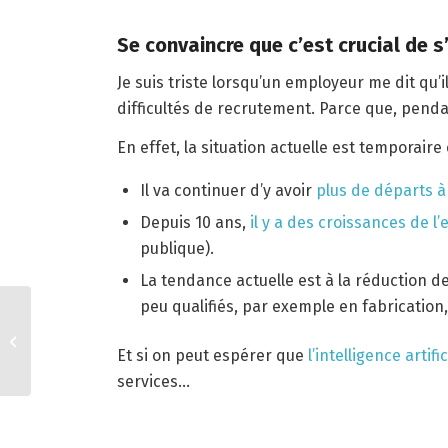
Se convaincre que c’est crucial de 
Je suis triste lorsqu’un employeur me dit qu’i
difficultés de recrutement. Parce que, pendan
En effet, la situation actuelle est temporaire
Il va continuer d’y avoir
plus de départs à 
Depuis 10 ans,
il y a des croissances de l
publique).
La tendance actuelle est à la réduction d
peu qualifiés, par exemple en fabrication
La génération qui n’a
pas peur de changer
Et si on peut espérer que
l’intelligence artific
d’emploi…
services…