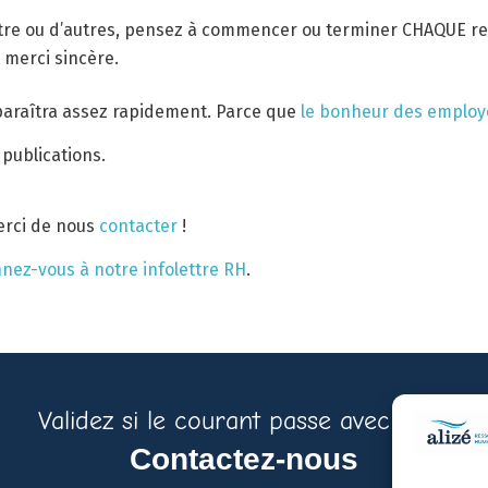
ontre ou d’autres, pensez à commencer ou terminer CHAQUE re
 merci sincère.
pparaîtra assez rapidement. Parce que
le bonheur des employé
publications.
erci de nous
contacter
!
nez-vous à notre infolettre RH
.
Validez si le courant passe avec nous
Contactez-nous